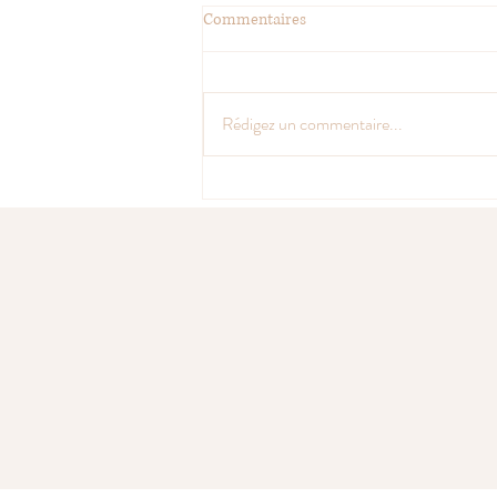
Commentaires
Rédigez un commentaire...
Qu’est-ce que la Kundalini
Activation ?