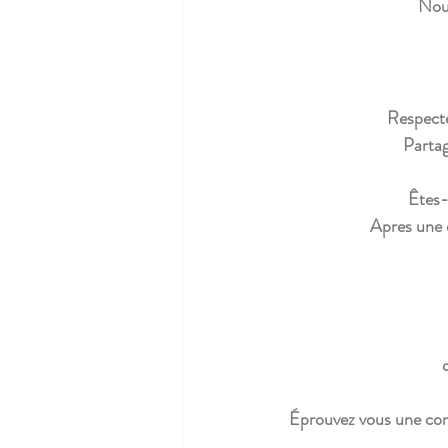
Nous
Respecte
Partag
Êtes-
Apres une e
Éprouvez vous une conn