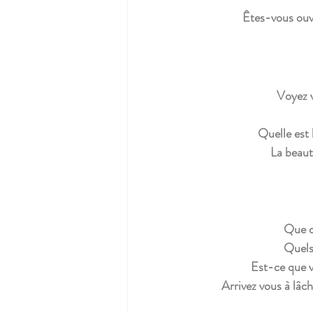
Êtes-vous ouver
Voyez v
Quelle est 
 La beaut
 Que d
Quels
Est-ce que v
Arrivez vous à lâch