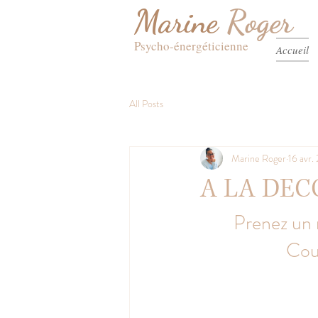
Marine
Roger
Psych
o-
énergé
ticienne
Accueil
All Posts
Marine Roger
16 avr.
A LA DE
Prenez un 
Cou