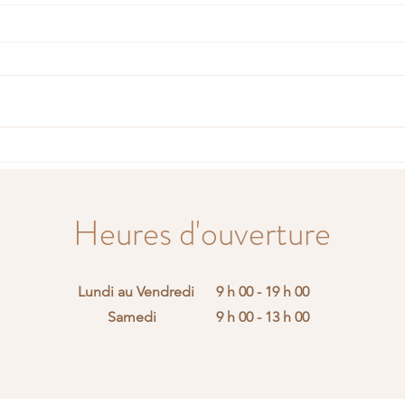
SE L
Déesse Kali et Kundalini
Activation : histoire, symbolique
et transformation intérieure
Heures d'ouverture
Lundi au Vendredi
9 h 00 - 19 h 00
Samedi
9 h 00 - 13 h 00