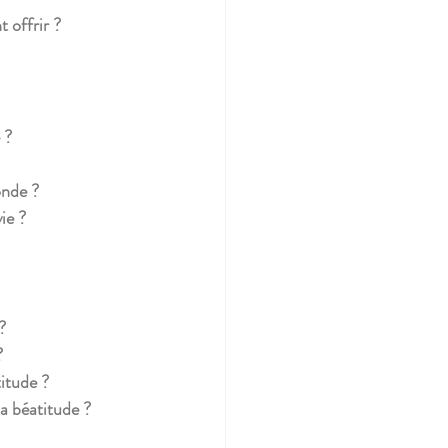
t offrir ?
 ?
onde ?
ie ?
?
?
itude ?
la béatitude ?