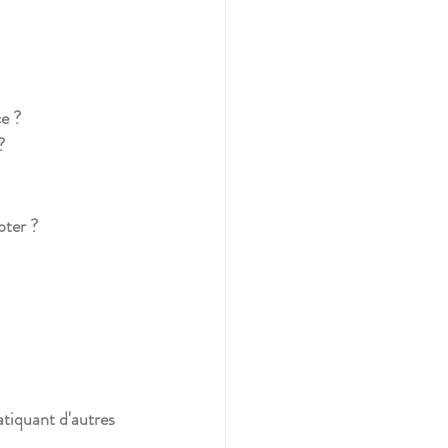
e ?
?
pter ?
tiquant d'autres 